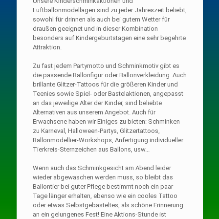
Unsere Kinderschminkaktionen und
Luftballonmodellagen sind zu jeder Jahreszeit beliebt,
sowohl für drinnen als auch bei gutem Wetter für
draußen geeignet und in dieser Kombination
besonders auf Kindergeburtstagen eine sehr begehrte
Attraktion.
Zu fast jedem Partymotto und Schminkmotiv gibt es
die passende Ballonfigur oder Ballonverkleidung. Auch
brillante Glitzer-Tattoos für die größeren Kinder und
Teenies sowie Spiel- oder Bastelaktionen, angepasst
an das jeweilige Alter der Kinder, sind beliebte
Alternativen aus unserem Angebot. Auch für
Erwachsene haben wir Einiges zu bieten: Schminken
zu Karneval, Halloween-Partys, Glitzertattoos,
Ballonmodellier-Workshops, Anfertigung individueller
Tierkreis-Sternzeichen aus Ballons, usw...
Wenn auch das Schminkgesicht am Abend leider
wieder abgewaschen werden muss, so bleibt das
Ballontier bei guter Pflege bestimmt noch ein paar
Tage länger erhalten, ebenso wie ein cooles Tattoo
oder etwas Selbstgebasteltes, als schöne Erinnerung
an ein gelungenes Fest! Eine Aktions-Stunde ist